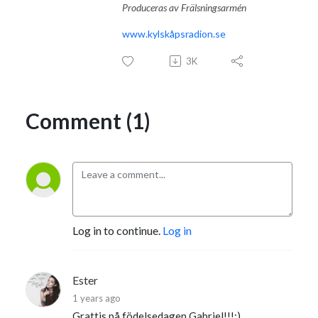
Produceras av Frälsningsarmén
www.kylskåpsradion.se
3K
Comment (1)
Log in to continue.
Log in
Ester
1 years ago
Grattis på födelsedagen Gabriel!!!;)