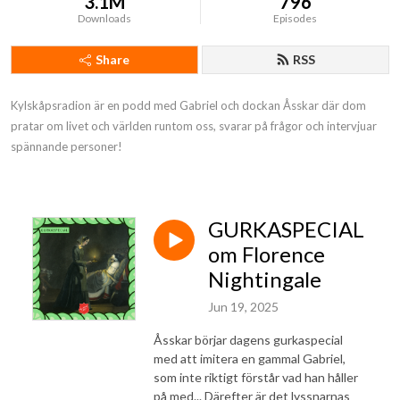
3.1M
796
Downloads
Episodes
Share
RSS
Kylskåpsradion är en podd med Gabriel och dockan Åsskar där dom 
pratar om livet och världen runtom oss, svarar på frågor och intervjuar 
spännande personer!
GURKASPECIAL
om Florence
Nightingale
Jun 19, 2025
Åsskar börjar dagens gurkaspecial
med att imitera en gammal Gabriel,
som inte riktigt förstår vad han håller
på med... Därefter är det lyssnarnas