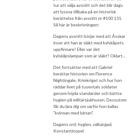
tur att välja avsnitt och det blir dags
att lyssna tillbaka på en historisk
berättelse från avsnitt nr #100 131.
Så här är beskrivningen:
Dagens avsnitt börjar med att Åsskar
inser att han är släkt med kylskåpets
uppfinnare! Eller var det
kylskåpslampan som är släkt? Oklart...
Det fortsätter med att Gabriel
berättar historien om Florence
Nightingale, Krimkriget och hur hon
räddar livet på tusentals soldater
genom höjda standarder och bättre
hygien på militärsjukhusen. Dessutom
får du lära dig om varför hon kallas
"kvinnan med lyktan".
Dagens ord: hygien, välbärgad,
Konstantinopel