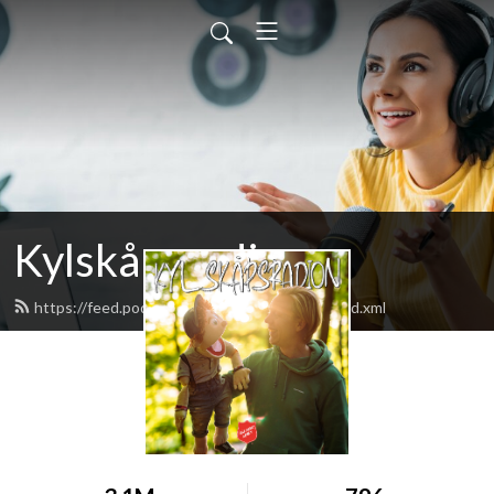
Kylskåpsradion
https://feed.podbean.com/kylskapsradion/feed.xml